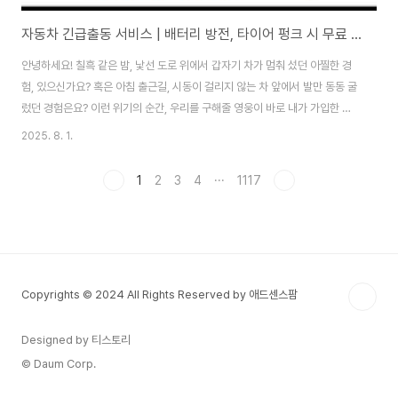
자동차 긴급출동 서비스 | 배터리 방전, 타이어 펑크 시 무료 이용 방법 (보험, 비용)
안녕하세요! 칠흑 같은 밤, 낯선 도로 위에서 갑자기 차가 멈춰 섰던 아찔한 경
험, 있으신가요? 혹은 아침 출근길, 시동이 걸리지 않는 차 앞에서 발만 동동 굴
렀던 경험은요? 이런 위기의 순간, 우리를 구해줄 영웅이 바로 내가 가입한 자
동차 보험사의 긴급출동 서비스입니다. 많은 분들이 이 서비스를 단순한 '견인'
2025. 8. 1.
정도로만 생각하지만, 사실은 배터리 충전, 타이어 수리 등 훨씬 더 다양한 서비
스 종류를 무료로 이용할 수 있습니다. 오늘은 내가 내는 보험료에 포함된 이 든
1
2
3
4
···
1117
든한 권리를 200% 활용하는 법! 자동차 긴급출동 서비스의 모든 것과, 자동차
사고 시 보험 접수 방법과의 관계까지 속 시원하게 알려드리겠습니다. 내 보험
속 숨은 혜택, 긴급출동 200% 활용법'긴급출동서비스 특약' 가입 여부 확인 ..
Copyrights © 2024 All Rights Reserved by 애드센스팜
Designed by 티스토리
© Daum Corp.